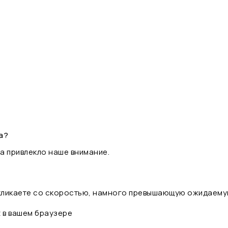
а?
а привлекло наше внимание.
 кликаете со скоростью, намного превышающую ожидаему
t в вашем браузере