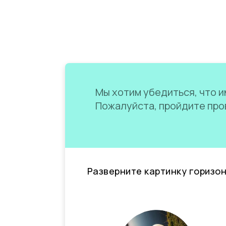
Мы хотим убедиться, что им
Пожалуйста, пройдите пров
Разверните картинку горизо