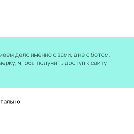
еем дело именно с вами, а не с ботом.
ерку, чтобы получить доступ к сайту.
нтально