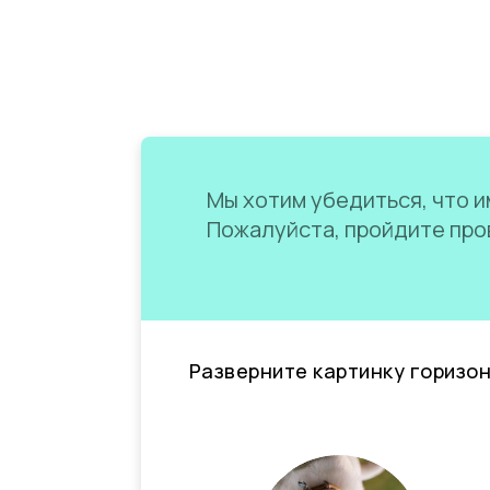
Мы хотим убедиться, что им
Пожалуйста, пройдите пров
Разверните картинку горизо