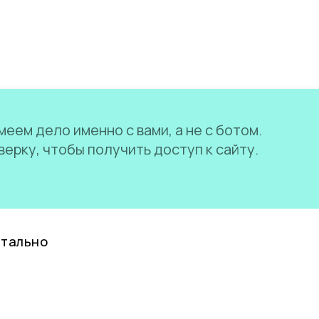
еем дело именно с вами, а не с ботом.
ерку, чтобы получить доступ к сайту.
нтально