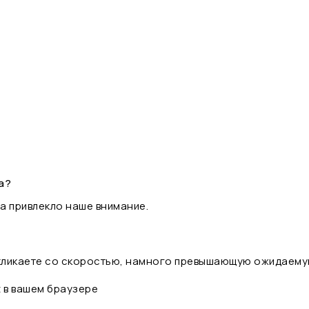
а?
а привлекло наше внимание.
 кликаете со скоростью, намного превышающую ожидаему
t в вашем браузере