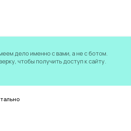
еем дело именно с вами, а не с ботом.
ерку, чтобы получить доступ к сайту.
нтально