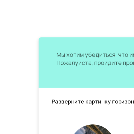
Мы хотим убедиться, что им
Пожалуйста, пройдите пров
Разверните картинку горизо