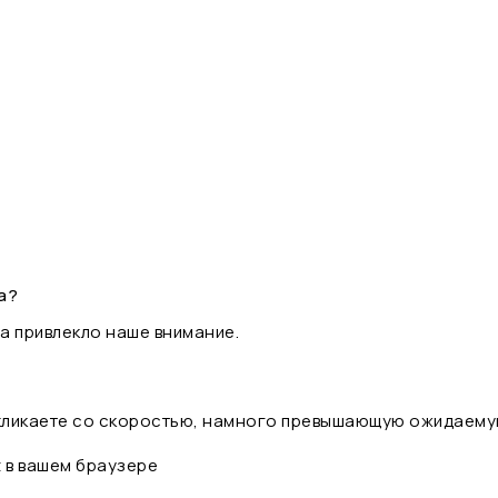
а?
а привлекло наше внимание.
 кликаете со скоростью, намного превышающую ожидаему
t в вашем браузере