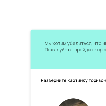
Мы хотим убедиться, что им
Пожалуйста, пройдите пров
Разверните картинку горизо