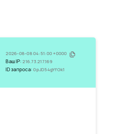
2026-08-08 04:51:00 +0000
Ваш IP:
216.73.217.169
ID запроса:
0pJD54gYfGk1