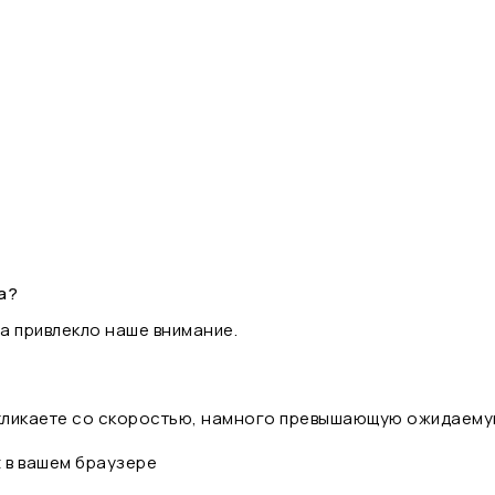
а?
а привлекло наше внимание.
 кликаете со скоростью, намного превышающую ожидаему
t в вашем браузере