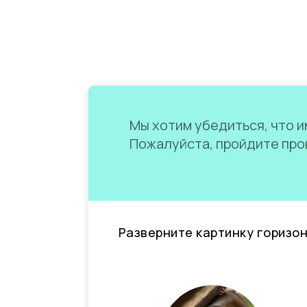
Мы хотим убедиться, что им
Пожалуйста, пройдите пров
Разверните картинку горизо