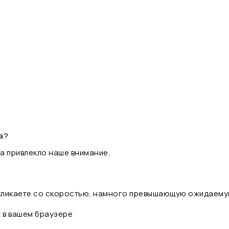
а?
а привлекло наше внимание.
 кликаете со скоростью, намного превышающую ожидаему
t в вашем браузере