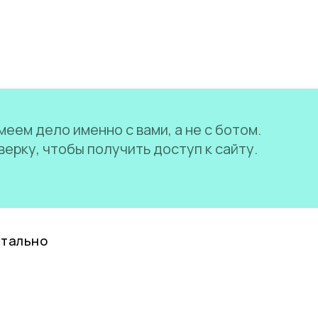
еем дело именно с вами, а не с ботом.
ерку, чтобы получить доступ к сайту.
нтально