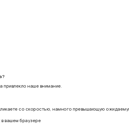
а?
а привлекло наше внимание.
 кликаете со скоростью, намного превышающую ожидаему
t в вашем браузере