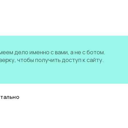
еем дело именно с вами, а не с ботом.
ерку, чтобы получить доступ к сайту.
нтально