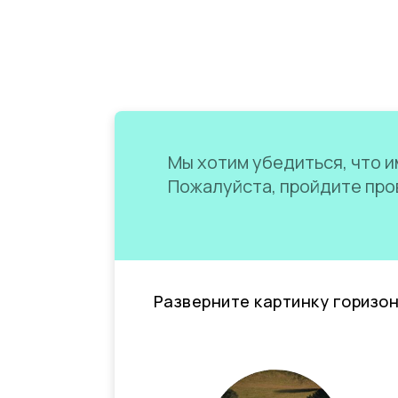
Мы хотим убедиться, что им
Пожалуйста, пройдите пров
Разверните картинку горизо