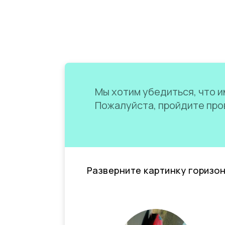
Мы хотим убедиться, что им
Пожалуйста, пройдите пров
Разверните картинку горизо