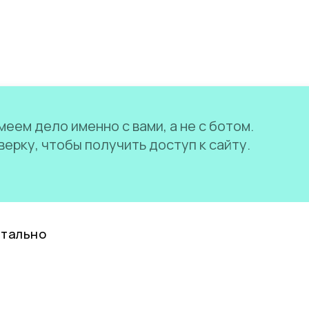
еем дело именно с вами, а не с ботом.
ерку, чтобы получить доступ к сайту.
нтально