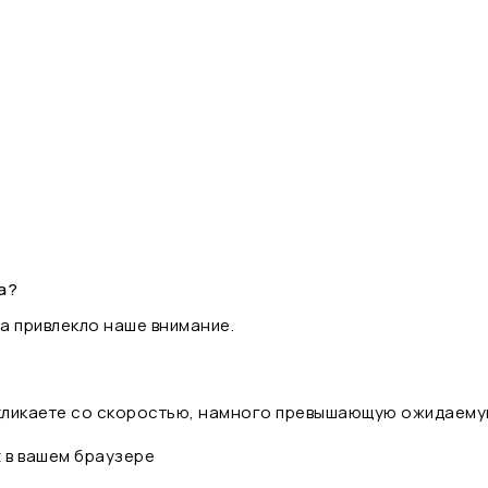
а?
а привлекло наше внимание.
 кликаете со скоростью, намного превышающую ожидаему
t в вашем браузере