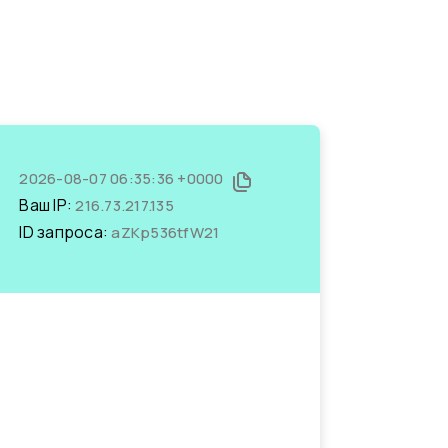
2026-08-07 06:35:36 +0000
Ваш IP:
216.73.217.135
ID запроса:
aZKp536tfW21