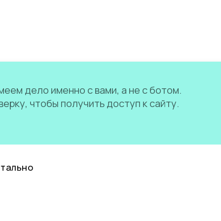
еем дело именно с вами, а не с ботом.
ерку, чтобы получить доступ к сайту.
нтально