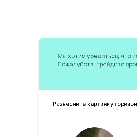
Мы хотим убедиться, что им
Пожалуйста, пройдите пров
Разверните картинку горизо