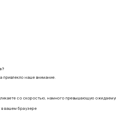
а?
а привлекло наше внимание.
 кликаете со скоростью, намного превышающую ожидаему
t в вашем браузере