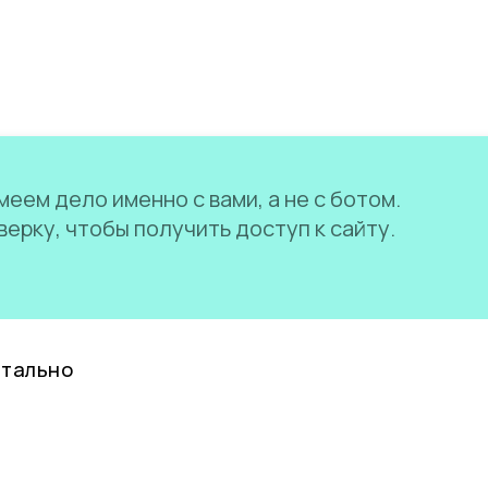
еем дело именно с вами, а не с ботом.
ерку, чтобы получить доступ к сайту.
нтально