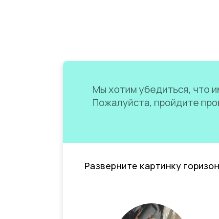
Мы хотим убедиться, что им
Пожалуйста, пройдите пров
Разверните картинку горизо