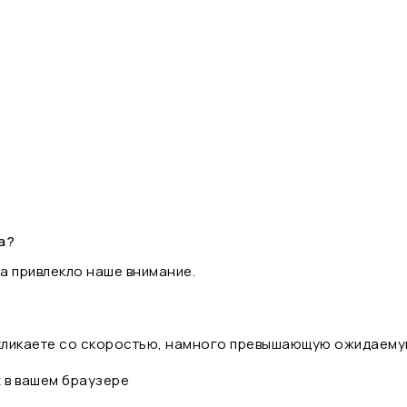
а?
а привлекло наше внимание.
 кликаете со скоростью, намного превышающую ожидаему
t в вашем браузере