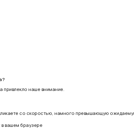
а?
а привлекло наше внимание.
 кликаете со скоростью, намного превышающую ожидаему
t в вашем браузере