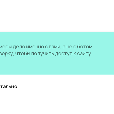
еем дело именно с вами, а не с ботом.
ерку, чтобы получить доступ к сайту.
нтально