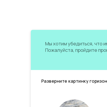
Мы хотим убедиться, что им
Пожалуйста, пройдите пров
Разверните картинку горизо