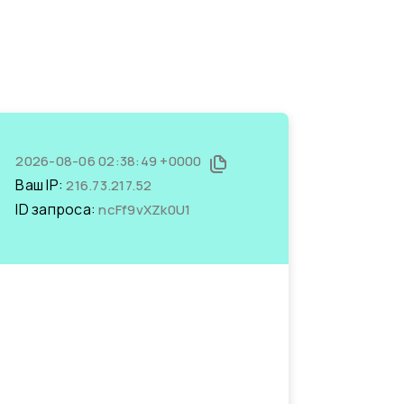
2026-08-06 02:38:49 +0000
Ваш IP:
216.73.217.52
ID запроса:
ncFf9vXZk0U1