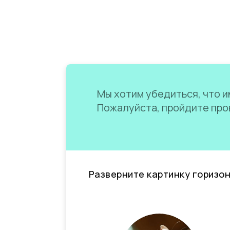
Мы хотим убедиться, что им
Пожалуйста, пройдите пров
Разверните картинку горизо