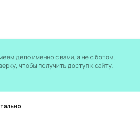
еем дело именно с вами, а не с ботом.
ерку, чтобы получить доступ к сайту.
нтально