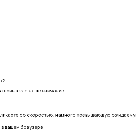
а?
а привлекло наше внимание.
 кликаете со скоростью, намного превышающую ожидаему
t в вашем браузере