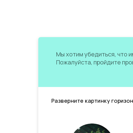
Мы хотим убедиться, что им
Пожалуйста, пройдите пров
Разверните картинку горизо