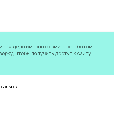
еем дело именно с вами, а не с ботом.
ерку, чтобы получить доступ к сайту.
нтально