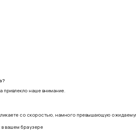
а?
а привлекло наше внимание.
 кликаете со скоростью, намного превышающую ожидаему
t в вашем браузере