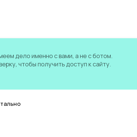
еем дело именно с вами, а не с ботом.
ерку, чтобы получить доступ к сайту.
нтально