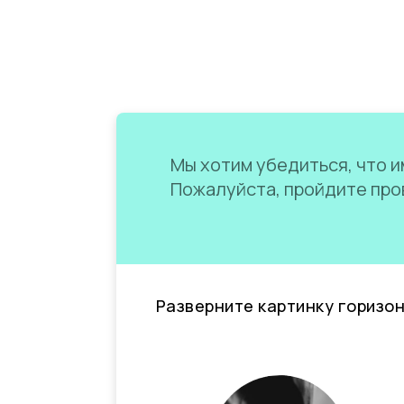
Мы хотим убедиться, что им
Пожалуйста, пройдите пров
Разверните картинку горизо