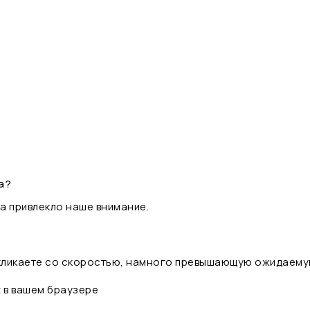
а?
а привлекло наше внимание.
 кликаете со скоростью, намного превышающую ожидаему
t в вашем браузере