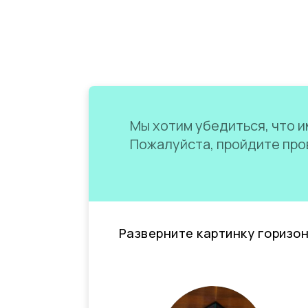
Мы хотим убедиться, что им
Пожалуйста, пройдите пров
Разверните картинку горизо