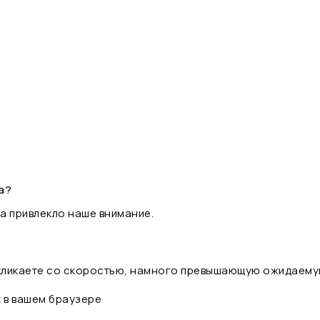
а?
а привлекло наше внимание.
 кликаете со скоростью, намного превышающую ожидаему
t в вашем браузере