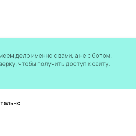
еем дело именно с вами, а не с ботом.
ерку, чтобы получить доступ к сайту.
нтально