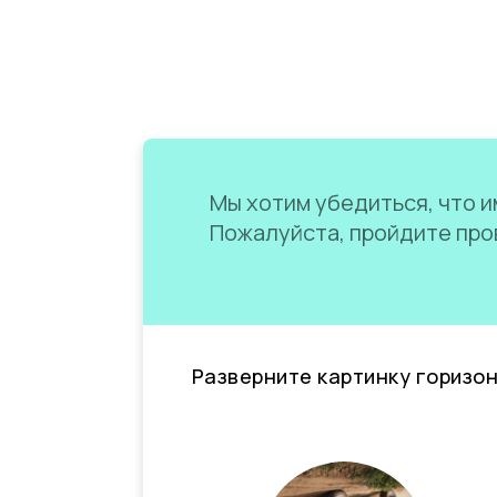
Мы хотим убедиться, что им
Пожалуйста, пройдите пров
Разверните картинку горизо