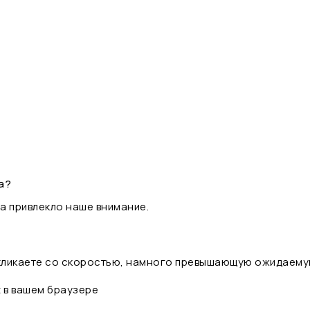
а?
а привлекло наше внимание.
 кликаете со скоростью, намного превышающую ожидаему
t в вашем браузере