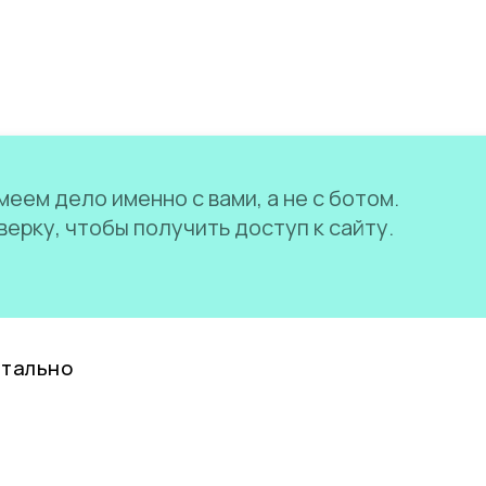
еем дело именно с вами, а не с ботом.
ерку, чтобы получить доступ к сайту.
нтально