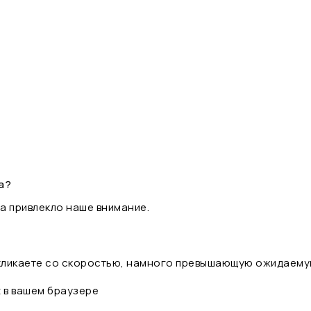
а?
а привлекло наше внимание.
 кликаете со скоростью, намного превышающую ожидаему
t в вашем браузере