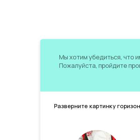
Мы хотим убедиться, что им
Пожалуйста, пройдите пров
Разверните картинку горизо