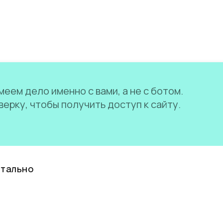
еем дело именно с вами, а не с ботом.
ерку, чтобы получить доступ к сайту.
нтально