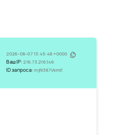
2026-08-07 13:45:48 +0000
Ваш IP:
216.73.216.146
ID запроса:
mjRi387VkmI1