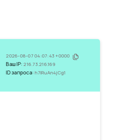
2026-08-07 04:07:43 +0000
Ваш IP:
216.73.216.169
ID запроса:
h7IRuAn4jCg1