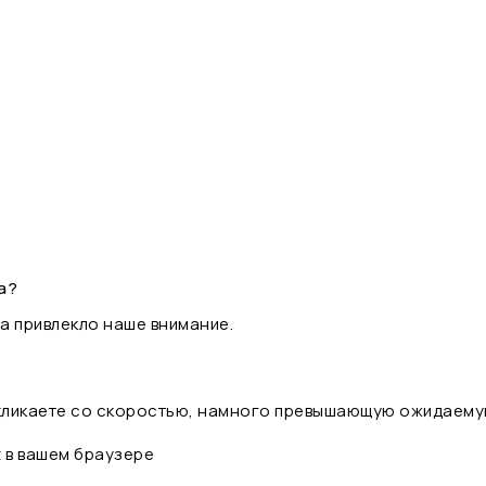
а?
а привлекло наше внимание.
 кликаете со скоростью, намного превышающую ожидаему
t в вашем браузере