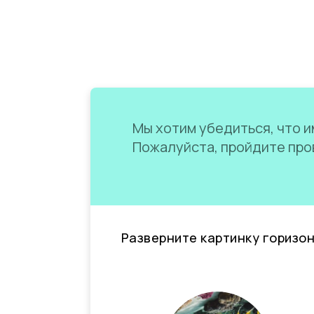
Мы хотим убедиться, что им
Пожалуйста, пройдите пров
Разверните картинку горизо