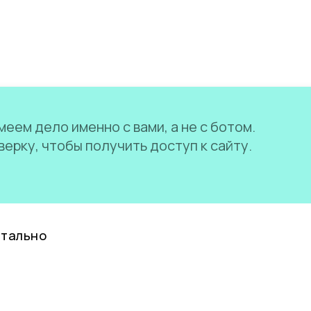
еем дело именно с вами, а не с ботом.
ерку, чтобы получить доступ к сайту.
нтально