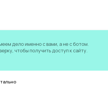
еем дело именно с вами, а не с ботом.
ерку, чтобы получить доступ к сайту.
нтально