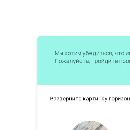
Мы хотим убедиться, что им
Пожалуйста, пройдите пров
Разверните картинку горизо