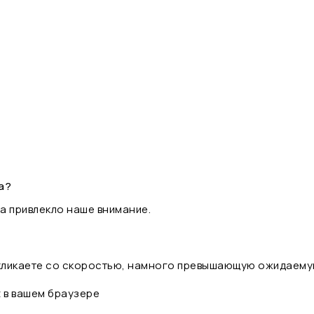
а?
а привлекло наше внимание.
 кликаете со скоростью, намного превышающую ожидаему
t в вашем браузере