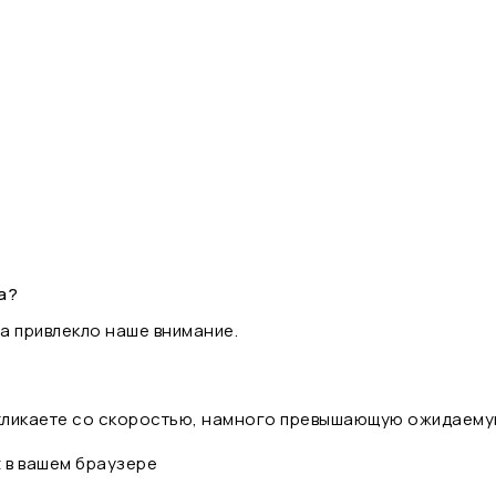
а?
а привлекло наше внимание.
 кликаете со скоростью, намного превышающую ожидаему
t в вашем браузере