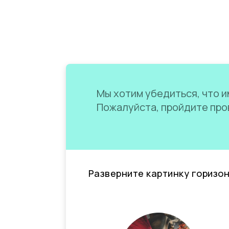
Мы хотим убедиться, что им
Пожалуйста, пройдите пров
Разверните картинку горизо