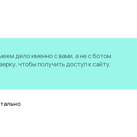
еем дело именно с вами, а не с ботом.
ерку, чтобы получить доступ к сайту.
нтально