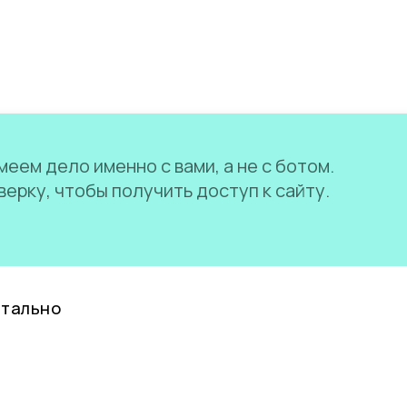
еем дело именно с вами, а не с ботом.
ерку, чтобы получить доступ к сайту.
нтально