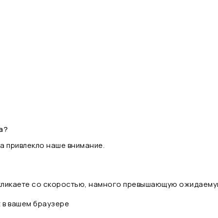
а?
а привлекло наше внимание.
 кликаете со скоростью, намного превышающую ожидаему
t в вашем браузере