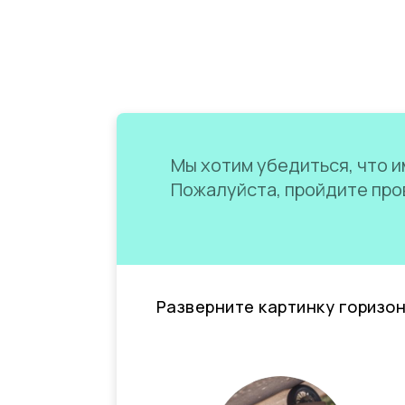
Мы хотим убедиться, что им
Пожалуйста, пройдите пров
Разверните картинку горизо