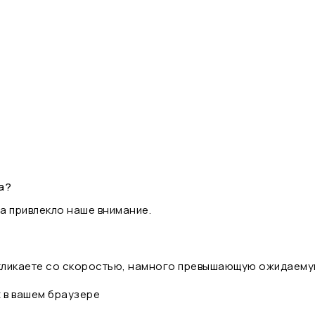
а?
а привлекло наше внимание.
 кликаете со скоростью, намного превышающую ожидаему
t в вашем браузере