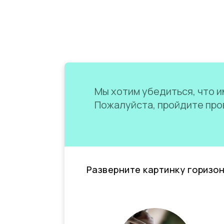
Мы хотим убедиться, что им
Пожалуйста, пройдите пров
Разверните картинку горизо