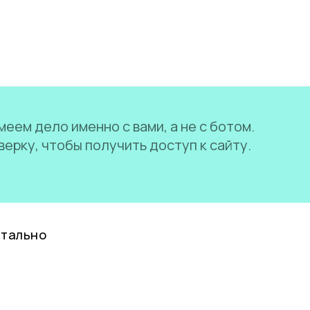
еем дело именно с вами, а не с ботом.
ерку, чтобы получить доступ к сайту.
нтально