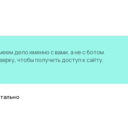
еем дело именно с вами, а не с ботом.
ерку, чтобы получить доступ к сайту.
нтально