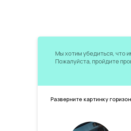
Мы хотим убедиться, что им
Пожалуйста, пройдите пров
Разверните картинку горизо