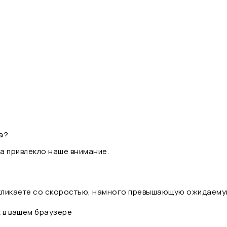
а?
а привлекло наше внимание.
 кликаете со скоростью, намного превышающую ожидаему
t в вашем браузере