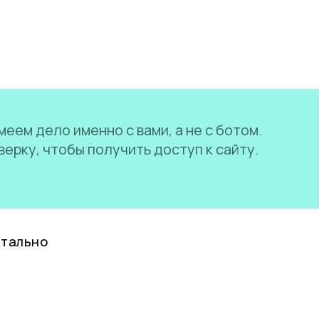
еем дело именно с вами, а не с ботом.
ерку, чтобы получить доступ к сайту.
нтально