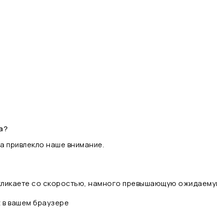
а?
а привлекло наше внимание.
 кликаете со скоростью, намного превышающую ожидаему
t в вашем браузере