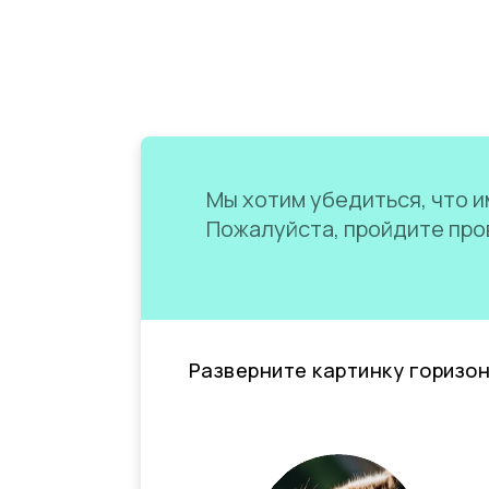
Мы хотим убедиться, что им
Пожалуйста, пройдите пров
Разверните картинку горизо