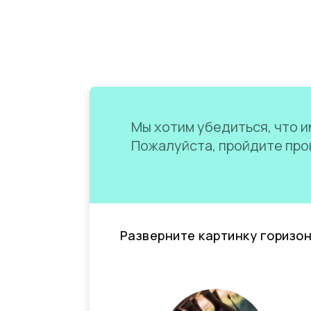
Мы хотим убедиться, что им
Пожалуйста, пройдите пров
Разверните картинку горизо