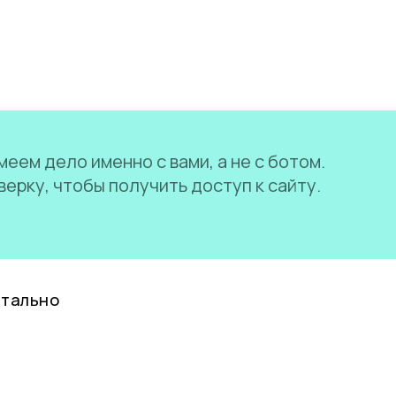
еем дело именно с вами, а не с ботом.
ерку, чтобы получить доступ к сайту.
нтально