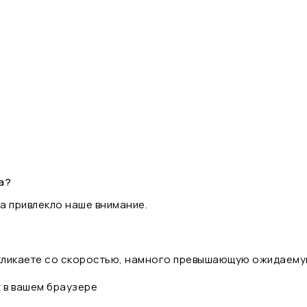
а?
а привлекло наше внимание.
 кликаете со скоростью, намного превышающую ожидаему
t в вашем браузере