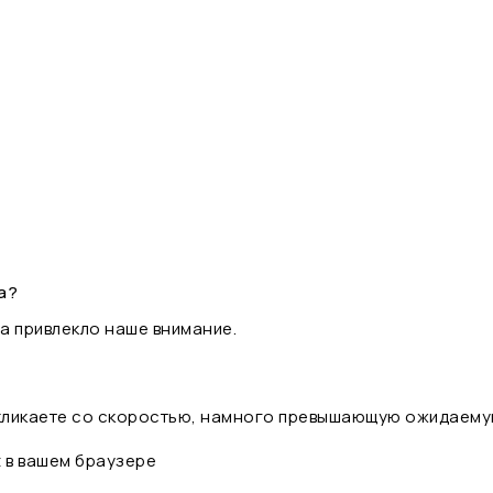
а?
а привлекло наше внимание.
 кликаете со скоростью, намного превышающую ожидаему
t в вашем браузере