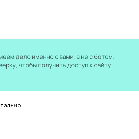
еем дело именно с вами, а не с ботом.
ерку, чтобы получить доступ к сайту.
нтально