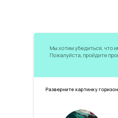
Мы хотим убедиться, что им
Пожалуйста, пройдите пров
Разверните картинку горизо