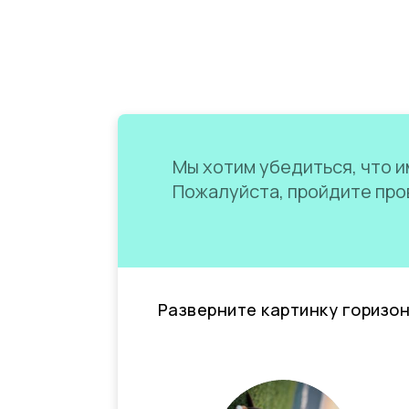
Мы хотим убедиться, что им
Пожалуйста, пройдите пров
Разверните картинку горизо