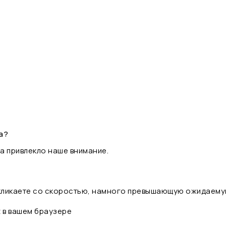
а?
а привлекло наше внимание.
 кликаете со скоростью, намного превышающую ожидаему
t в вашем браузере