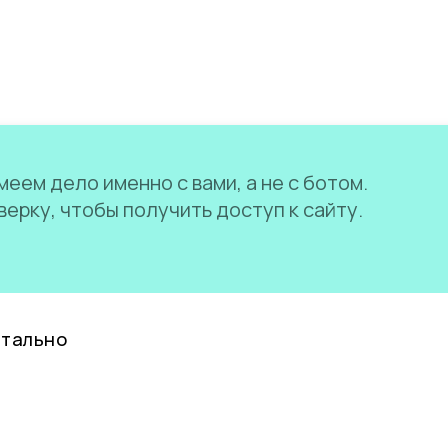
еем дело именно с вами, а не с ботом.
ерку, чтобы получить доступ к сайту.
нтально