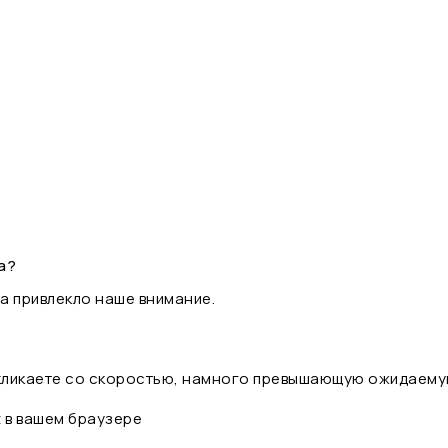
а?
а привлекло наше внимание.
 кликаете со скоростью, намного превышающую ожидаему
t в вашем браузере