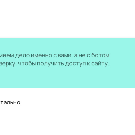
еем дело именно с вами, а не с ботом.
ерку, чтобы получить доступ к сайту.
нтально