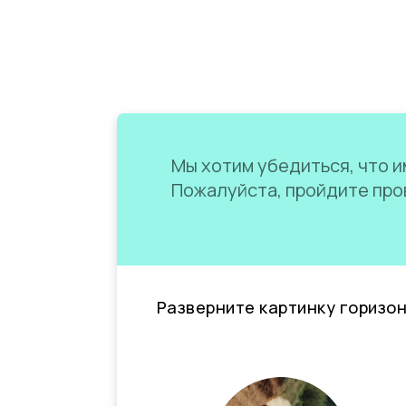
Мы хотим убедиться, что им
Пожалуйста, пройдите пров
Разверните картинку горизо