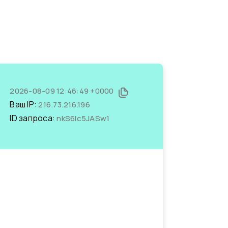
2026-08-09 12:46:49 +0000
Ваш IP:
216.73.216.196
ID запроса:
nkS6lc5JASw1