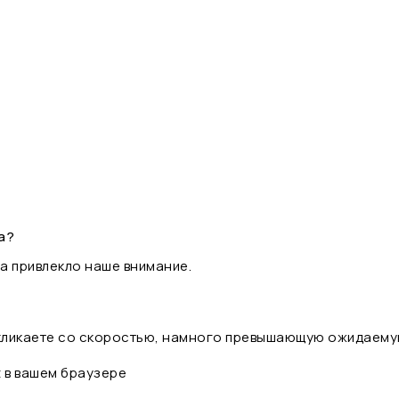
а?
а привлекло наше внимание.
 кликаете со скоростью, намного превышающую ожидаему
t в вашем браузере