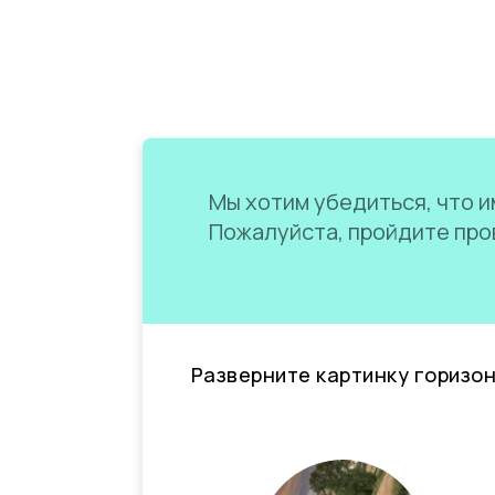
Мы хотим убедиться, что им
Пожалуйста, пройдите пров
Разверните картинку горизо