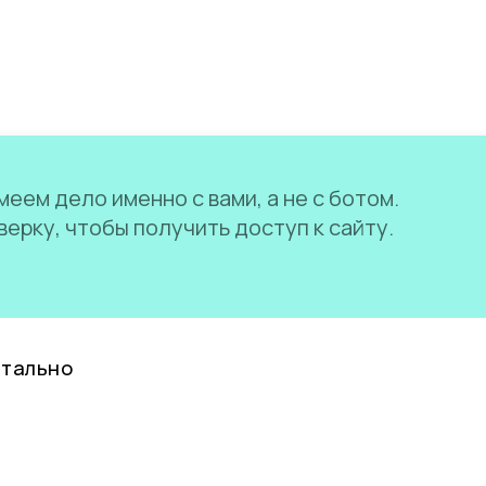
еем дело именно с вами, а не с ботом.
ерку, чтобы получить доступ к сайту.
нтально