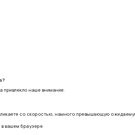
а?
а привлекло наше внимание.
 кликаете со скоростью, намного превышающую ожидаему
t в вашем браузере