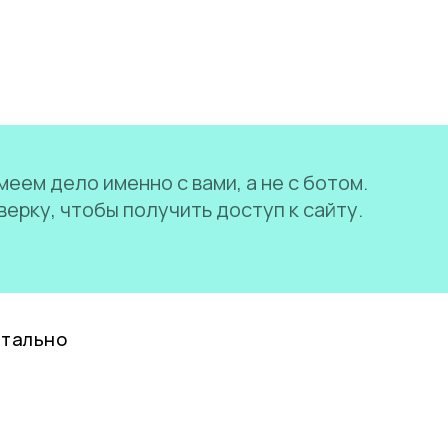
еем дело именно с вами, а не с ботом.
ерку, чтобы получить доступ к сайту.
нтально