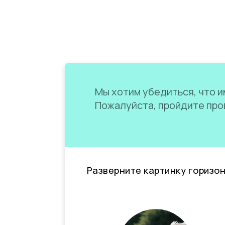
Мы хотим убедиться, что им
Пожалуйста, пройдите пров
Разверните картинку горизо