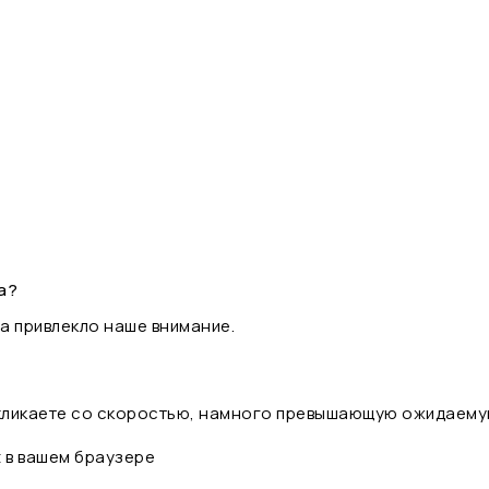
а?
а привлекло наше внимание.
 кликаете со скоростью, намного превышающую ожидаему
t в вашем браузере