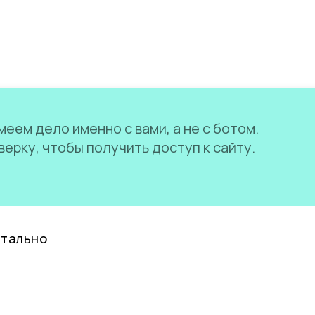
еем дело именно с вами, а не с ботом.
ерку, чтобы получить доступ к сайту.
нтально