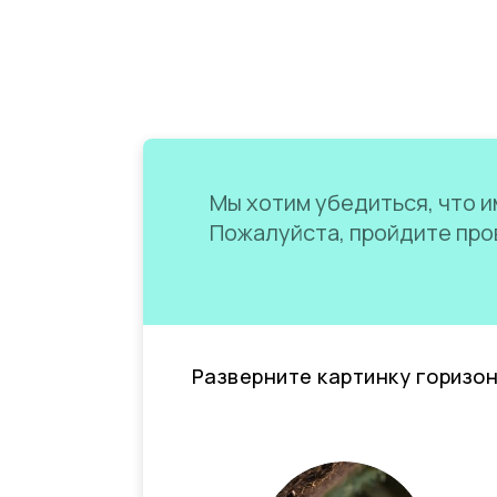
Мы хотим убедиться, что им
Пожалуйста, пройдите пров
Разверните картинку горизо