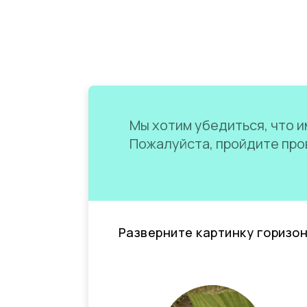
Мы хотим убедиться, что им
Пожалуйста, пройдите пров
Разверните картинку горизо