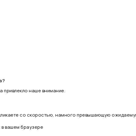
а?
а привлекло наше внимание.
 кликаете со скоростью, намного превышающую ожидаему
t в вашем браузере