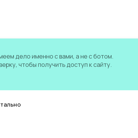
еем дело именно с вами, а не с ботом.
ерку, чтобы получить доступ к сайту.
нтально