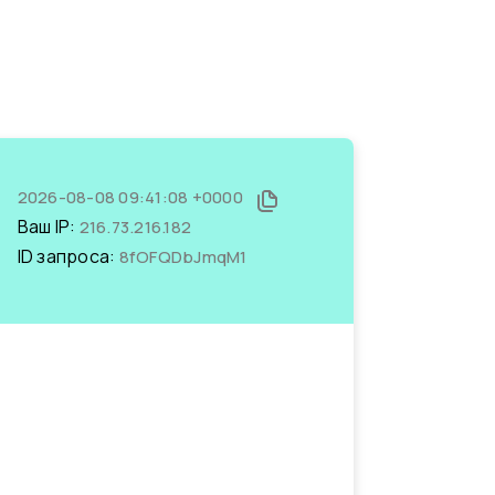
2026-08-08 09:41:08 +0000
Ваш IP:
216.73.216.182
ID запроса:
8fOFQDbJmqM1