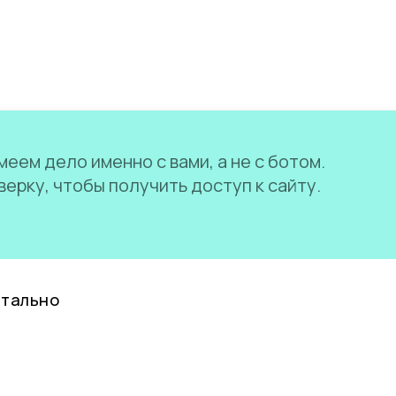
еем дело именно с вами, а не с ботом.
ерку, чтобы получить доступ к сайту.
нтально