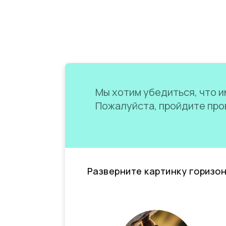
Мы хотим убедиться, что им
Пожалуйста, пройдите пров
Разверните картинку горизо