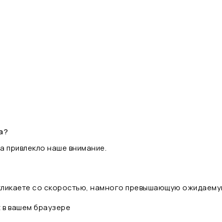
а?
а привлекло наше внимание.
 кликаете со скоростью, намного превышающую ожидаему
t в вашем браузере