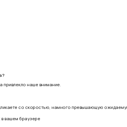
а?
а привлекло наше внимание.
 кликаете со скоростью, намного превышающую ожидаему
t в вашем браузере