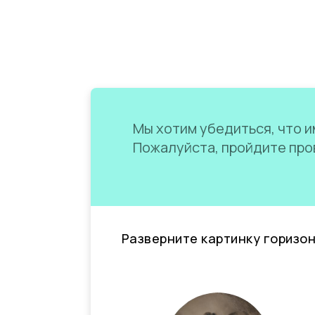
Мы хотим убедиться, что им
Пожалуйста, пройдите пров
Разверните картинку горизо