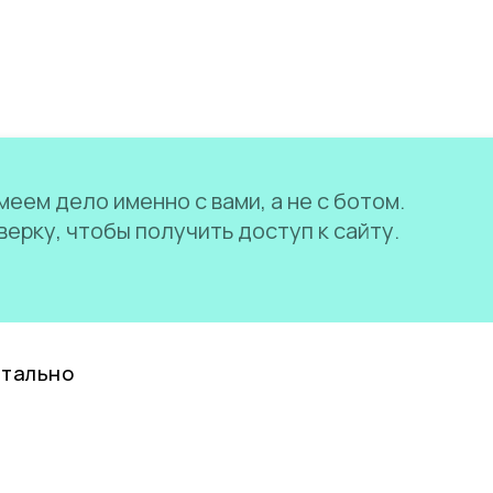
еем дело именно с вами, а не с ботом.
ерку, чтобы получить доступ к сайту.
нтально