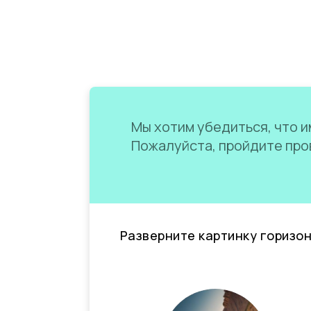
Мы хотим убедиться, что им
Пожалуйста, пройдите пров
Разверните картинку горизо