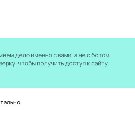
еем дело именно с вами, а не с ботом.
ерку, чтобы получить доступ к сайту.
нтально