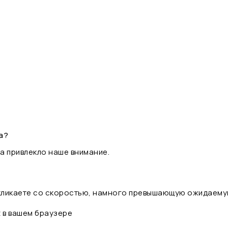
а?
а привлекло наше внимание.
 кликаете со скоростью, намного превышающую ожидаему
t в вашем браузере