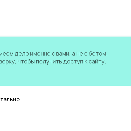
еем дело именно с вами, а не с ботом.
ерку, чтобы получить доступ к сайту.
нтально