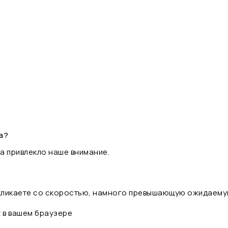
а?
а привлекло наше внимание.
 кликаете со скоростью, намного превышающую ожидаему
t в вашем браузере