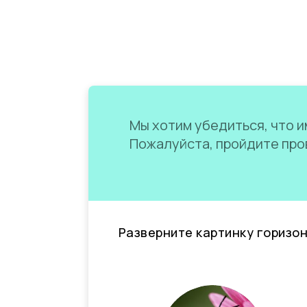
Мы хотим убедиться, что им
Пожалуйста, пройдите пров
Разверните картинку горизо