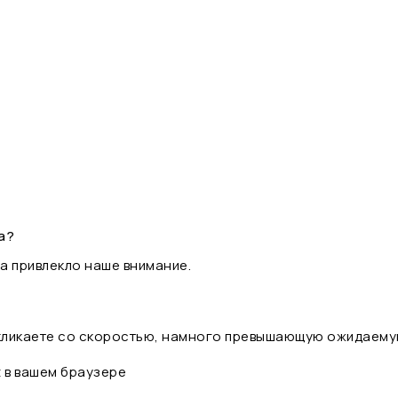
а?
а привлекло наше внимание.
 кликаете со скоростью, намного превышающую ожидаему
t в вашем браузере