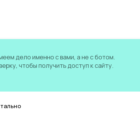
еем дело именно с вами, а не с ботом.
ерку, чтобы получить доступ к сайту.
нтально