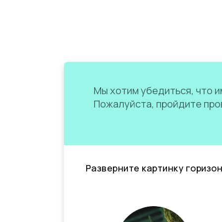
Мы хотим убедиться, что им
Пожалуйста, пройдите пров
Разверните картинку горизо