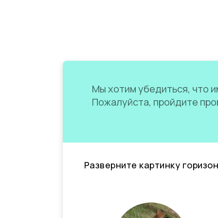
Мы хотим убедиться, что им
Пожалуйста, пройдите пров
Разверните картинку горизо