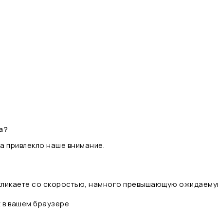
а?
а привлекло наше внимание.
 кликаете со скоростью, намного превышающую ожидаему
t в вашем браузере