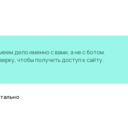
еем дело именно с вами, а не с ботом.
ерку, чтобы получить доступ к сайту.
нтально