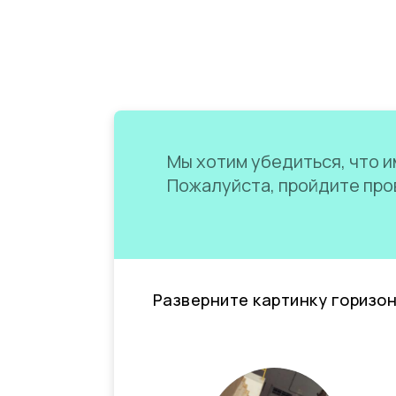
Мы хотим убедиться, что им
Пожалуйста, пройдите пров
Разверните картинку горизо