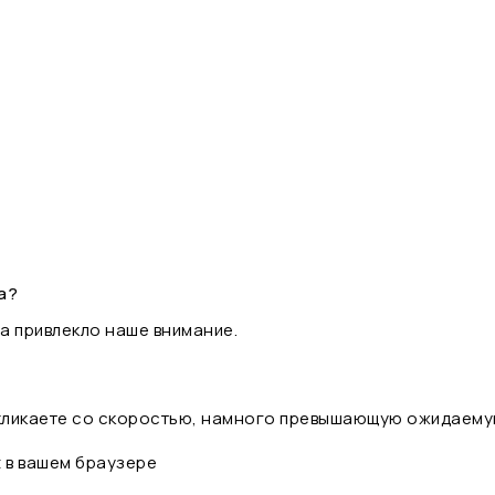
а?
а привлекло наше внимание.
 кликаете со скоростью, намного превышающую ожидаему
t в вашем браузере