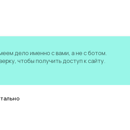
еем дело именно с вами, а не с ботом.
ерку, чтобы получить доступ к сайту.
нтально