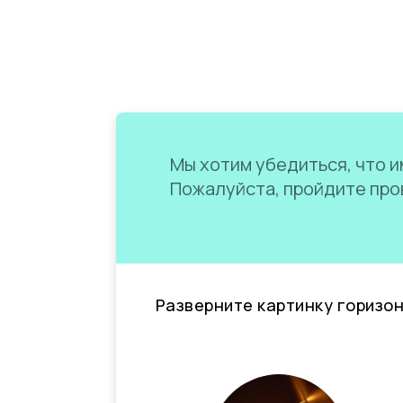
Мы хотим убедиться, что им
Пожалуйста, пройдите пров
Разверните картинку горизо