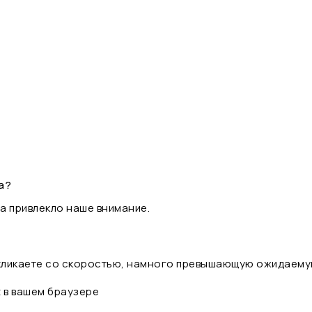
а?
а привлекло наше внимание.
 кликаете со скоростью, намного превышающую ожидаему
t в вашем браузере