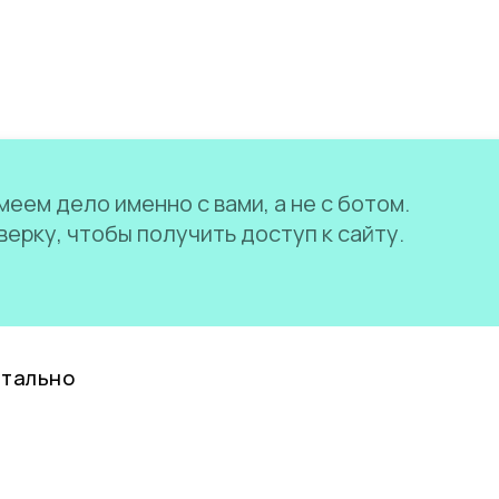
еем дело именно с вами, а не с ботом.
ерку, чтобы получить доступ к сайту.
нтально