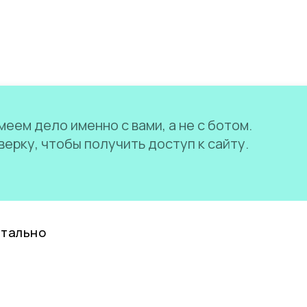
еем дело именно с вами, а не с ботом.
ерку, чтобы получить доступ к сайту.
нтально