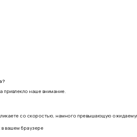
а?
а привлекло наше внимание.
 кликаете со скоростью, намного превышающую ожидаему
t в вашем браузере