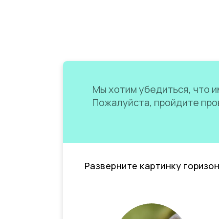
Мы хотим убедиться, что им
Пожалуйста, пройдите пров
Разверните картинку горизо