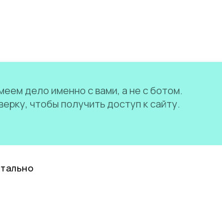
еем дело именно с вами, а не с ботом.
ерку, чтобы получить доступ к сайту.
нтально