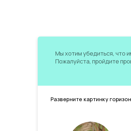
Мы хотим убедиться, что им
Пожалуйста, пройдите пров
Разверните картинку горизо