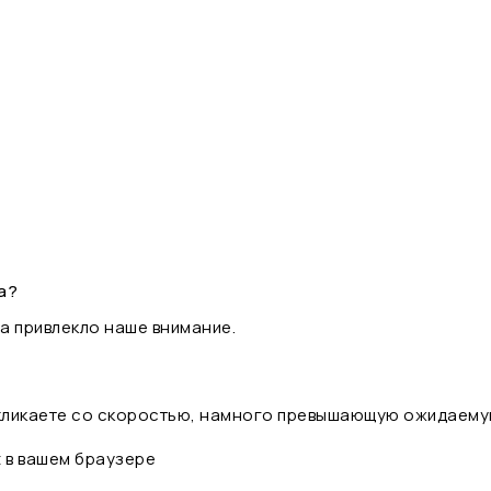
а?
а привлекло наше внимание.
 кликаете со скоростью, намного превышающую ожидаему
t в вашем браузере