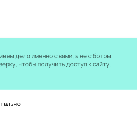
еем дело именно с вами, а не с ботом.
ерку, чтобы получить доступ к сайту.
нтально