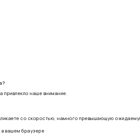
а?
а привлекло наше внимание.
 кликаете со скоростью, намного превышающую ожидаему
t в вашем браузере