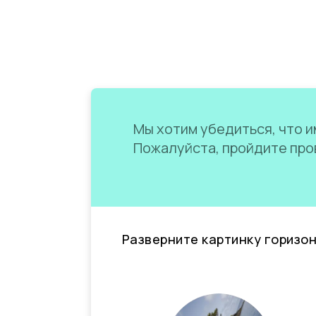
Мы хотим убедиться, что им
Пожалуйста, пройдите пров
Разверните картинку горизо