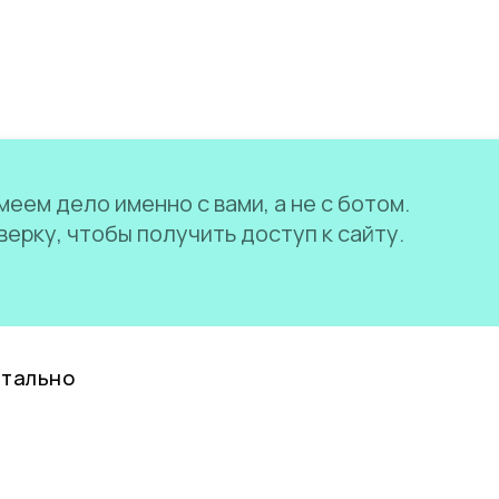
еем дело именно с вами, а не с ботом.
ерку, чтобы получить доступ к сайту.
нтально