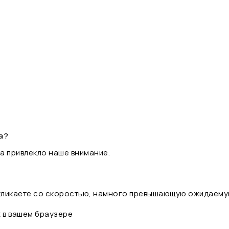
а?
а привлекло наше внимание.
 кликаете со скоростью, намного превышающую ожидаему
t в вашем браузере