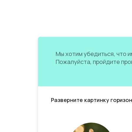
Мы хотим убедиться, что им
Пожалуйста, пройдите пров
Разверните картинку горизо