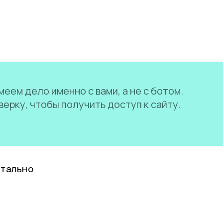
еем дело именно с вами, а не с ботом.
ерку, чтобы получить доступ к сайту.
нтально