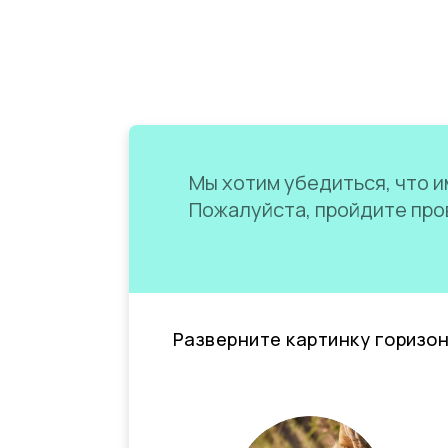
Мы хотим убедиться, что им
Пожалуйста, пройдите пров
Разверните картинку горизо