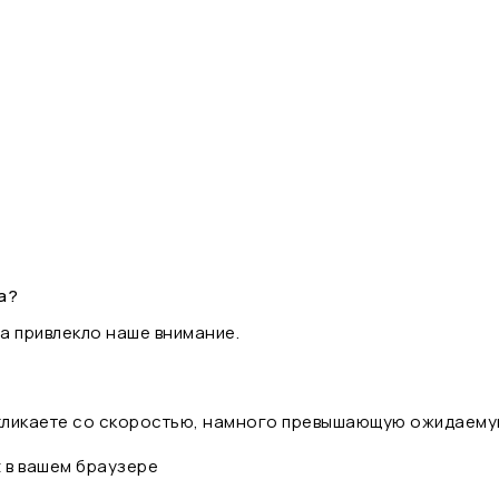
а?
а привлекло наше внимание.
 кликаете со скоростью, намного превышающую ожидаему
t в вашем браузере