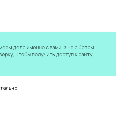
еем дело именно с вами, а не с ботом.
ерку, чтобы получить доступ к сайту.
нтально