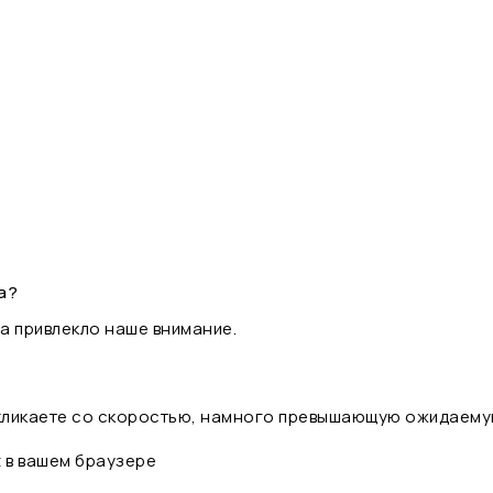
а?
а привлекло наше внимание.
 кликаете со скоростью, намного превышающую ожидаему
t в вашем браузере