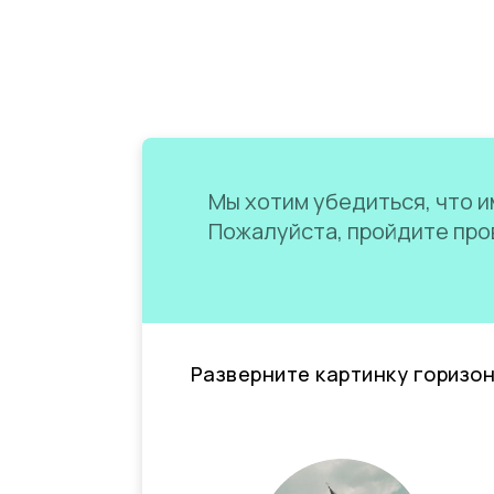
Мы хотим убедиться, что им
Пожалуйста, пройдите пров
Разверните картинку горизо