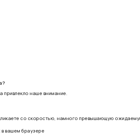
а?
а привлекло наше внимание.
 кликаете со скоростью, намного превышающую ожидаему
t в вашем браузере