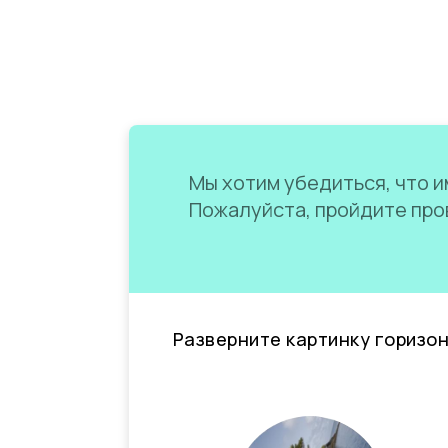
Мы хотим убедиться, что им
Пожалуйста, пройдите пров
Разверните картинку горизо