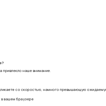
а?
а привлекло наше внимание.
 кликаете со скоростью, намного превышающую ожидаему
t в вашем браузере