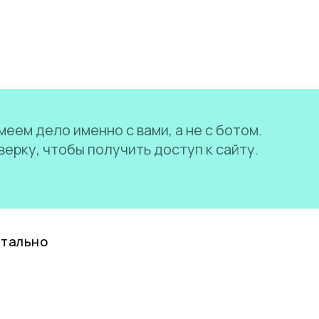
еем дело именно с вами, а не с ботом.
ерку, чтобы получить доступ к сайту.
нтально