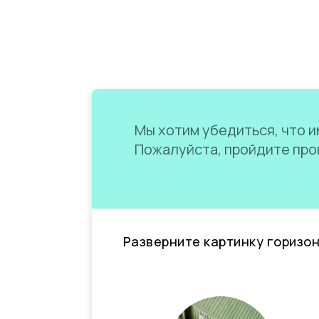
Мы хотим убедиться, что им
Пожалуйста, пройдите пров
Разверните картинку горизо