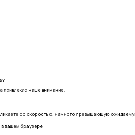
а?
а привлекло наше внимание.
 кликаете со скоростью, намного превышающую ожидаему
t в вашем браузере