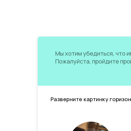
Мы хотим убедиться, что им
Пожалуйста, пройдите пров
Разверните картинку горизо