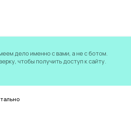
еем дело именно с вами, а не с ботом.
ерку, чтобы получить доступ к сайту.
нтально