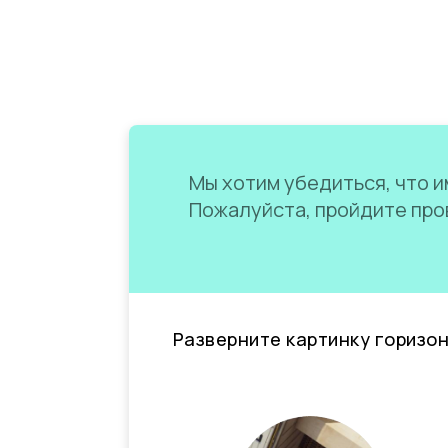
Мы хотим убедиться, что им
Пожалуйста, пройдите пров
Разверните картинку горизо