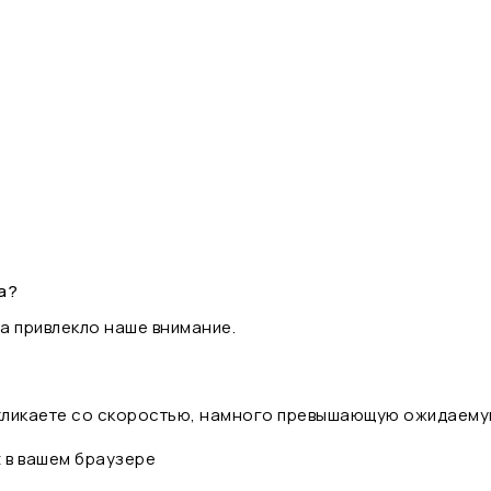
а?
а привлекло наше внимание.
 кликаете со скоростью, намного превышающую ожидаему
t в вашем браузере