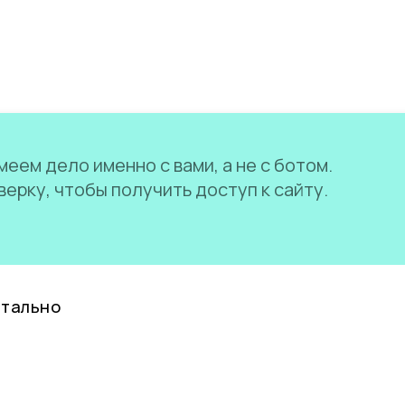
еем дело именно с вами, а не с ботом.
ерку, чтобы получить доступ к сайту.
нтально