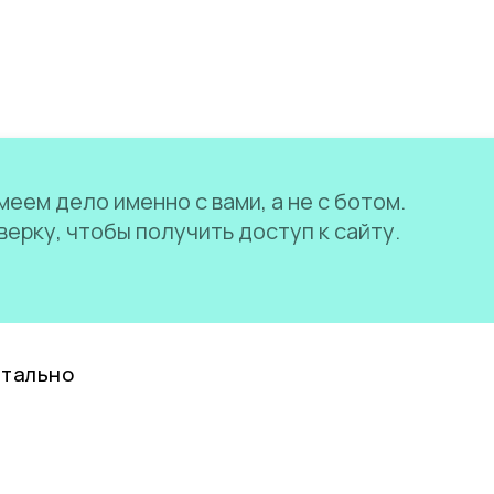
еем дело именно с вами, а не с ботом.
ерку, чтобы получить доступ к сайту.
нтально