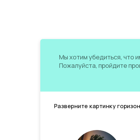
Мы хотим убедиться, что им
Пожалуйста, пройдите пров
Разверните картинку горизо