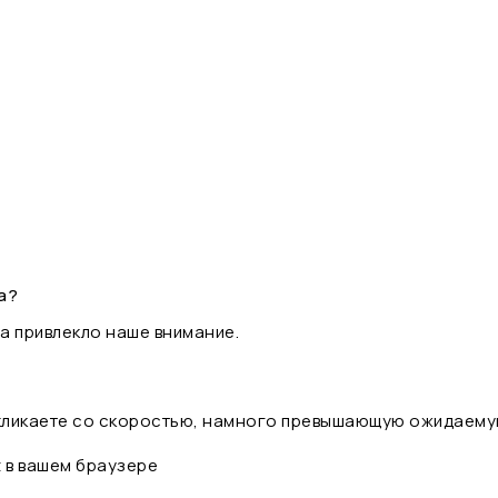
а?
а привлекло наше внимание.
 кликаете со скоростью, намного превышающую ожидаему
t в вашем браузере